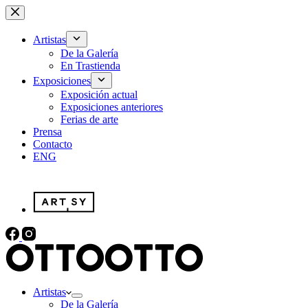
Saltar
al
contenido
Artistas
De la Galería
En Trastienda
Exposiciones
Exposición actual
Exposiciones anteriores
Ferias de arte
Prensa
Contacto
ENG
Artistas
De la Galería