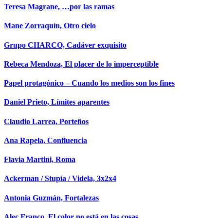
Teresa Magrane, …por las ramas
Mane Zorraquín, Otro cielo
Grupo CHARCO, Cadáver exquisito
Rebeca Mendoza, El placer de lo imperceptible
Papel protagónico – Cuando los medios son los fines
Daniel Prieto, Límites aparentes
Claudio Larrea, Porteños
Ana Rapela, Confluencia
Flavia Martini, Roma
Ackerman / Stupía / Videla, 3x2x4
Antonia Guzmán, Fortalezas
Alec Franco, El color no está en las cosas