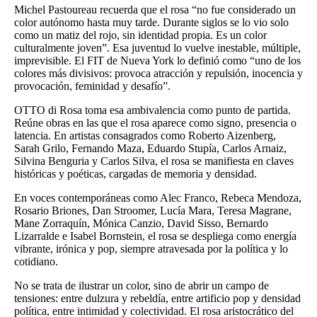
Michel Pastoureau recuerda que el rosa “no fue considerado un
color autónomo hasta muy tarde. Durante siglos se lo vio solo
como un matiz del rojo, sin identidad propia. Es un color
culturalmente joven”. Esa juventud lo vuelve inestable, múltiple,
imprevisible. El FIT de Nueva York lo definió como “uno de los
colores más divisivos: provoca atracción y repulsión, inocencia y
provocación, feminidad y desafío”.
OTTO di Rosa toma esa ambivalencia como punto de partida.
Reúne obras en las que el rosa aparece como signo, presencia o
latencia. En artistas consagrados como Roberto Aizenberg,
Sarah Grilo, Fernando Maza, Eduardo Stupía, Carlos Arnaiz,
Silvina Benguria y Carlos Silva, el rosa se manifiesta en claves
históricas y poéticas, cargadas de memoria y densidad.
En voces contemporáneas como Alec Franco, Rebeca Mendoza,
Rosario Briones, Dan Stroomer, Lucía Mara, Teresa Magrane,
Mane Zorraquín, Mónica Canzio, David Sisso, Bernardo
Lizarralde e Isabel Bornstein, el rosa se despliega como energía
vibrante, irónica y pop, siempre atravesada por la política y lo
cotidiano.
No se trata de ilustrar un color, sino de abrir un campo de
tensiones: entre dulzura y rebeldía, entre artificio pop y densidad
política, entre intimidad y colectividad. El rosa aristocrático del