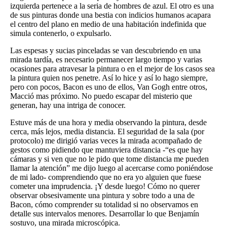
izquierda pertenece a la seria de hombres de azul. El otro es una
de sus pinturas donde una bestia con indicios humanos acapara
el centro del plano en medio de una habitación indefinida que
simula contenerlo, o expulsarlo.
Las espesas y sucias pinceladas se van descubriendo en una
mirada tardía, es necesario permanecer largo tiempo y varias
ocasiones para atravesar la pintura o en el mejor de los casos sea
la pintura quien nos penetre. Así lo hice y así lo hago siempre,
pero con pocos, Bacon es uno de ellos, Van Gogh entre otros,
Macció mas próximo. No puedo escapar del misterio que
generan, hay una intriga de conocer.
Estuve más de una hora y media observando la pintura, desde
cerca, más lejos, media distancia. El seguridad de la sala (por
protocolo) me dirigió varias veces la mirada acompañado de
gestos como pidiendo que mantuviera distancia -“es que hay
cámaras y si ven que no le pido que tome distancia me pueden
llamar la atención” me dijo luego al acercarse como poniéndose
de mi lado- comprendiendo que no era yo alguien que fuese
cometer una imprudencia. ¡Y desde luego! Cómo no querer
observar obsesivamente una pintura y sobre todo a una de
Bacon, cómo comprender su totalidad si no observamos en
detalle sus intervalos menores. Desarrollar lo que Benjamín
sostuvo, una mirada microscópica.