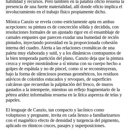
habilidad y recursos. Pero también en la palabra oficio resuena la
presencia de una fuerte materialidad, allí donde oficio implica el
involucramiento en el trabajo físico propiamente dicho.
Mónica Canzio se revela como estrictamente apta en ambas
acepciones: su pintura es de concreción sólida y decidida, con
resoluciones formales de un ajustado rigor en el ensamblaje de
carnales empastes que parecen exudar una humedad de recién
pintados, inyectando porosidad en la proporcionada cohesión
interna del cuadro. Alerta a las relaciones cromáticas de una
paleta muy elaborada y sutil, y a los dinámicos contrapuntos de
la bien temperada partición del plano, Canzio deja que la pintura
crezca y respire mostrándose a sí misma con su cuerpo hecho a
golpes de espátula y no de pincel, como si se reconstruyeran,
bajo la forma de silenciosos poemas geométricos, los residuos
atávicos de coloridos estucados y revoques, de superficies
calcáreas que recuerdan la palpitación del fresco, de muros
gastados a la intemperie, mientras un reflejo fragmentario de la
pétrea aridez informalista resuena en la lírica aspereza de telas y
papeles.
El lenguaje de Canzio, tan compacto y lacónico como
voluptuoso y pregnante, invita en cada lienzo a familiarizarnos
con el magnético efecto de densidad y turgencia del pigmento,
aplicado en rítmicos cruces, pasajes y superposiciones.