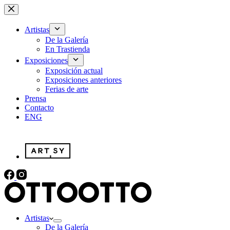
Saltar
al
contenido
Artistas
De la Galería
En Trastienda
Exposiciones
Exposición actual
Exposiciones anteriores
Ferias de arte
Prensa
Contacto
ENG
Artistas
De la Galería