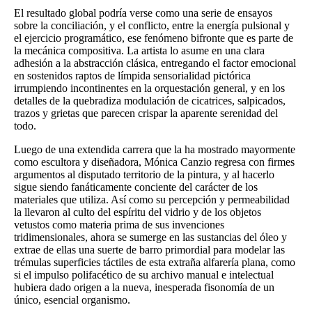
El resultado global podría verse como una serie de ensayos
sobre la conciliación, y el conflicto, entre la energía pulsional y
el ejercicio programático, ese fenómeno bifronte que es parte de
la mecánica compositiva. La artista lo asume en una clara
adhesión a la abstracción clásica, entregando el factor emocional
en sostenidos raptos de límpida sensorialidad pictórica
irrumpiendo incontinentes en la orquestación general, y en los
detalles de la quebradiza modulación de cicatrices, salpicados,
trazos y grietas que parecen crispar la aparente serenidad del
todo.
Luego de una extendida carrera que la ha mostrado mayormente
como escultora y diseñadora, Mónica Canzio regresa con firmes
argumentos al disputado territorio de la pintura, y al hacerlo
sigue siendo fanáticamente conciente del carácter de los
materiales que utiliza. Así como su percepción y permeabilidad
la llevaron al culto del espíritu del vidrio y de los objetos
vetustos como materia prima de sus invenciones
tridimensionales, ahora se sumerge en las sustancias del óleo y
extrae de ellas una suerte de barro primordial para modelar las
trémulas superficies táctiles de esta extraña alfarería plana, como
si el impulso polifacético de su archivo manual e intelectual
hubiera dado origen a la nueva, inesperada fisonomía de un
único, esencial organismo.